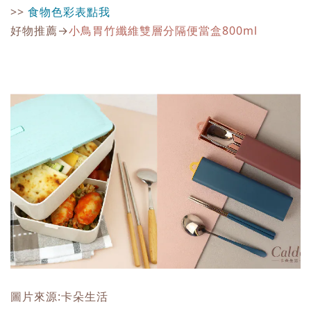
>>
食物色彩表點我
好物推薦
→
小鳥胃竹纖維雙層分隔便當盒800ml
圖片來源:卡朵生活