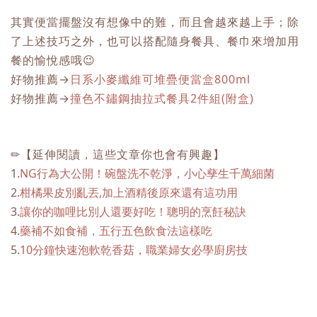
其實便當擺盤沒有想像中的難，而且會越來越上手；除
了上述技巧之外，也可以搭配隨身餐具、餐巾來增加用
餐的愉悅感哦😉
好物推薦
→
日系小麥纖維可堆疊便當盒800ml
好物推薦
→
撞色不鏽鋼抽拉式餐具2件組(附盒)
✏【延伸閱讀，這些文章你也會有興趣】
1.
NG行為大公開！碗盤洗不乾淨，小心孳生千萬細菌
2.
柑橘果皮別亂丟,加上酒精後原來還有這功用
3.
讓你的咖哩比別人還要好吃！聰明的烹飪秘訣
4.
藥補不如食補，五行五色飲食法這樣吃
5.
10分鐘快速泡軟乾香菇，職業婦女必學廚房技