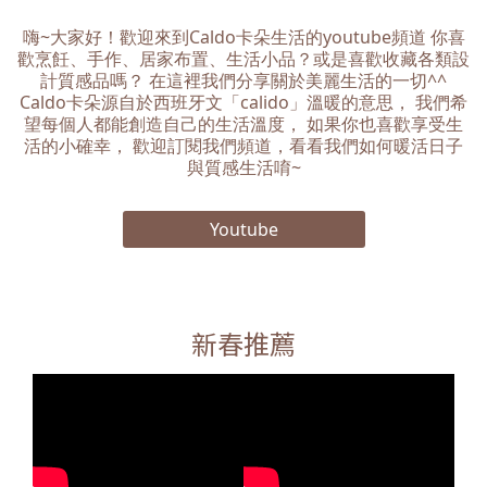
嗨~大家好！歡迎來到Caldo卡朵生活的youtube頻道 你喜
歡烹飪、手作、居家布置、生活小品？或是喜歡收藏各類設
計質感品嗎？ 在這裡我們分享關於美麗生活的一切^^
Caldo卡朵源自於西班牙文「calido」溫暖的意思， 我們希
望每個人都能創造自己的生活溫度， 如果你也喜歡享受生
活的小確幸， 歡迎訂閱我們頻道，看看我們如何暖活日子
與質感生活唷~
Youtube
新春推薦