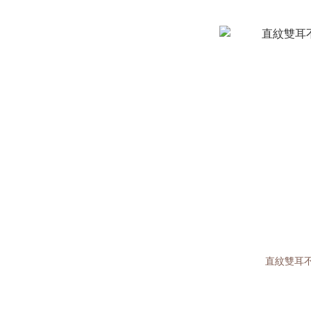
直紋雙耳不