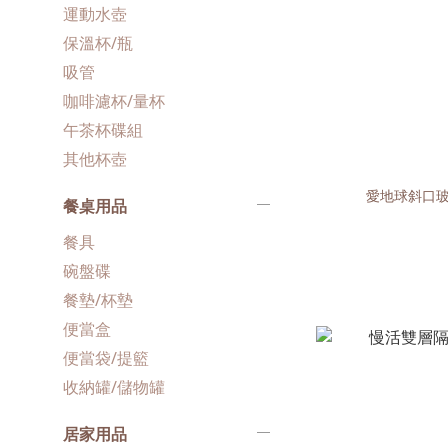
運動水壺
保溫杯/瓶
吸管
咖啡濾杯/量杯
午茶杯碟組
其他杯壺
愛地球斜口玻
餐桌用品
餐具
碗盤碟
餐墊/杯墊
便當盒
便當袋/提籃
收納罐/儲物罐
居家用品