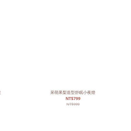
盤
呆萌果梨造型舒眠小夜燈
NT$799
NT$999