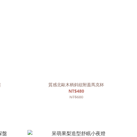
盤
質感北歐木柄斜紋附蓋馬克杯
NT$480
NT$680