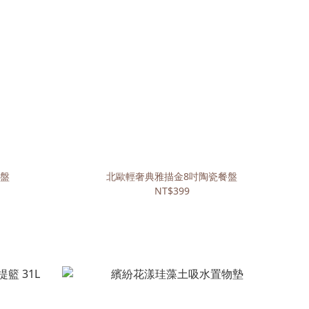
餐盤
北歐輕奢典雅描金8吋陶瓷餐盤
NT$399