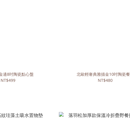
金邊8吋陶瓷點心盤
北歐輕奢典雅描金10吋陶瓷
NT$499
NT$480