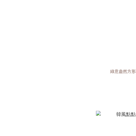
綠意盎然方形