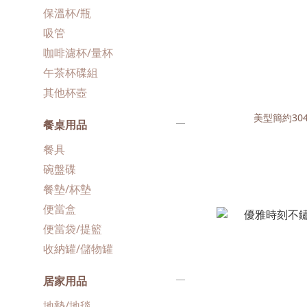
保溫杯/瓶
吸管
咖啡濾杯/量杯
午茶杯碟組
其他杯壺
美型簡約304
餐桌用品
餐具
碗盤碟
餐墊/杯墊
便當盒
便當袋/提籃
收納罐/儲物罐
居家用品
地墊/地毯