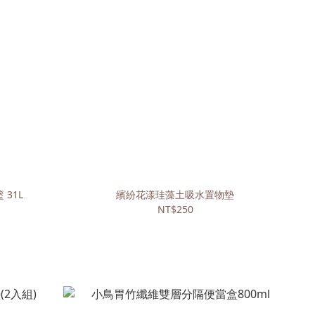
31L
繽紛花漾珪藻土吸水置物墊
NT$250