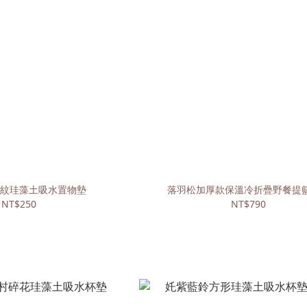
紋珪藻土吸水置物墊
落羽松加厚款保溫冷折疊野餐提籃 
NT$250
NT$790