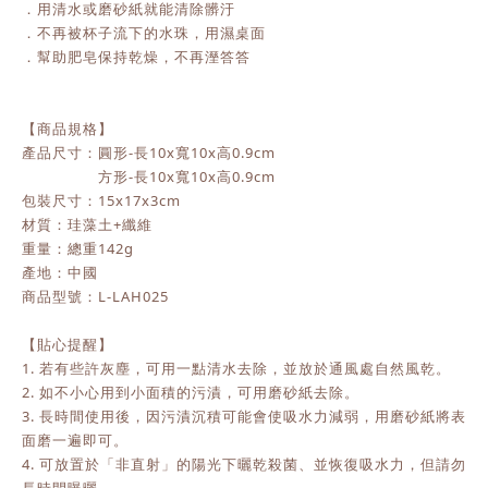
．用清水或磨砂紙就能清除髒汙
．不再被杯子流下的水珠，用濕桌面
．幫助肥皂保持乾燥，不再溼答答
【商品規格】
產品尺寸：圓形-長10x寬10x高0.9cm
方形-長10x寬10x高0.9cm
包裝尺寸：15x17x3cm
材質：珪藻土+纖維
重量：總重142g
產地：中國
商品型號：L-LAH025
【貼心提醒】
1. 若有些許灰塵，可用一點清水去除，並放於通風處自然風乾。
2. 如不小心用到小面積的污漬，可用磨砂紙去除。
3. 長時間使用後，因污漬沉積可能會使吸水力減弱，用磨砂紙將表
面磨一遍即可。
4. 可放置於「非直射」的陽光下曬乾殺菌、並恢復吸水力，但請勿