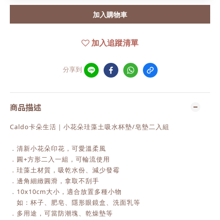
加入購物車
加入追蹤清單
分享到
商品描述
Caldo卡朵生活｜小花朵珪藻土吸水杯墊/皂墊二入組
．清新小花朵印花，可愛溫柔風
．圓+方形二入一組，可輪流使用
．珪藻土材質，吸乾水份、減少發霉
．邊角細緻圓滑，拿取不刮手
．10x10cm大小，適合放置多種小物
如：杯子、肥皂、隱形眼鏡盒、洗面乳等
．多用途，可當防潮塊、乾燥墊等