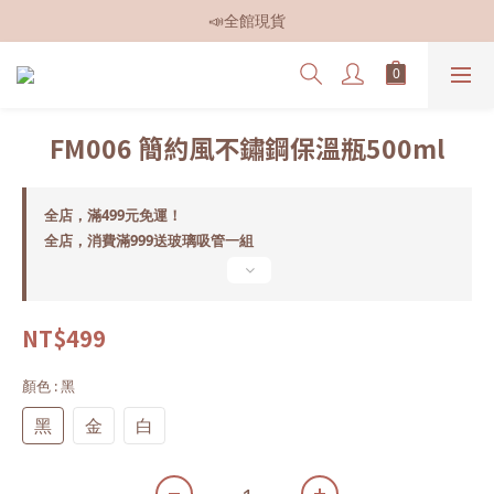
📣全館現貨
📣全館現貨
📣全館499免運
📣加入會員即贈$50元購物金
FM006 簡約風不鏽鋼保溫瓶500ml
📣全館現貨
全店，滿499元免運！
全店，消費滿999送玻璃吸管一組
NT$499
顏色
: 黑
黑
金
白