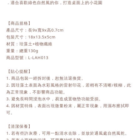
．適合喜歡綠色自然風的你，打造桌面上的小花園
【商品規格】
產品尺寸：長9x寬9x高0.7cm
包裝尺寸：18x13.5x5cm
材質：珪藻土+植物纖維
重量：總重130g
商品型號：L-LAH013
【貼心提醒】
1. 商品包裝一經拆封後，恕無法退換貨。
2. 因珪藻土表面為水彩風格的雷射印花，若稍有不清晰/模糊，此
為正常現象，不影響商品功能。
3. 避免長時間浸泡水中，易造成置物墊功能受損。
4. 因材質特殊，表面出現微量粉末，屬正常現象，用濕布擦拭即
可。
【清潔保養】
1. 若有些許灰塵，可用一點清水去除，並放於通風處自然風乾。