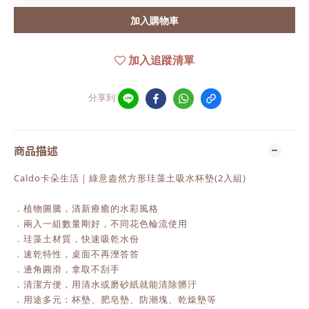
加入購物車
加入追蹤清單
分享到
商品描述
Caldo卡朵生活｜綠意盎然方形珪藻土吸水杯墊(2入組)
．植物圖騰，清新療癒的水彩風格
．兩入一組數量剛好，不同花色輪流使用
．珪藻土材質，快速吸乾水份
．速乾特性，桌面不再溼答答
．邊角圓滑，拿取不刮手
．清潔方便，用清水或磨砂紙就能清除髒汙
．用途多元：杯墊、肥皂墊、防潮塊、乾燥墊等