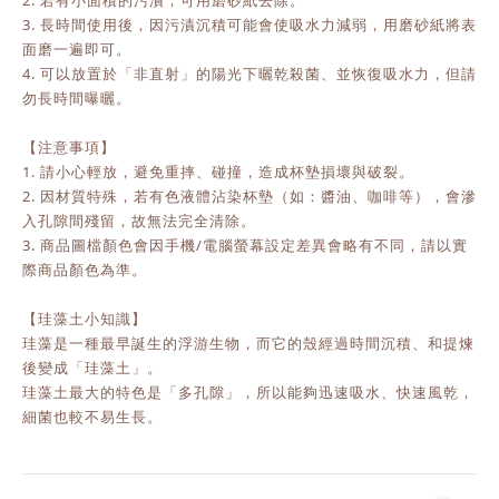
2. 若有小面積的污漬，可用磨砂紙去除。
3. 長時間使用後，因污漬沉積可能會使吸水力減弱，用磨砂紙將表
面磨一遍即可。
4. 可以放置於「非直射」的陽光下曬乾殺菌、並恢復吸水力，但請
勿長時間曝曬。
【注意事項】
1. 請小心輕放，避免重摔、碰撞，造成杯墊損壞與破裂。
2. 因材質特殊，若有色液體沾染杯墊（如：醬油、咖啡等），會滲
入孔隙間殘留，故無法完全清除。
3. 商品圖檔顏色會因手機/電腦螢幕設定差異會略有不同，請以實
際商品顏色為準。
【珪藻土小知識】
珪藻是一種最早誕生的浮游生物，而它的殼經過時間沉積、和提煉
後變成「珪藻土」。
珪藻土最大的特色是「多孔隙」，所以能夠迅速吸水、快速風乾，
細菌也較不易生長。