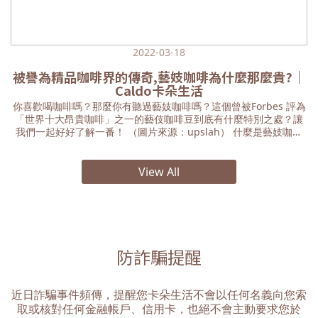
2022-03-18
被譽為精品咖啡界的傳奇,藝妓咖啡為什麼那麼貴?｜
Caldo卡朵生活
你喜歡喝咖啡嗎？那麼你有聽過藝妓咖啡嗎？這個曾被Forbes 評為
「世界十大昂貴咖啡」之一的藝伎咖啡豆到底有什麼特別之處？讓
我們一起好好了解一番！ （圖片來源：upslah） 什麼是藝妓咖啡
藝妓咖啡豆，又被稱為瑰夏咖啡，品種上屬於阿拉比卡，咖啡豆來
自於衣索匹亞的藝妓山 (Geisha Mountain)，念起來與日本藝妓
（げいしゃgeisha）相同，於是中文就以藝妓咖啡稱呼。 （圖片來
View All
源：La Esmeralda） 藝妓咖啡的由來 這款咖啡豆於1963年自哥斯
大黎加引進巴拿馬，不過由於它栽種條件嚴苛、產料較少，所以早
期願意栽種藝妓咖啡豆的人不多，由於它十分耐蟲害，多數人將它
作為防風林栽種，直到巴拿馬的翡翠莊園(Panama La Esmeralda)
的莊園主意外發現自家莊園這些被充作防風林的咖啡豆，有非洲豆
特有的柑橘及花香味，便在不斷的嘗試下，於2004年的巴拿馬杯測
防詐騙提醒
賽中以一磅20美金的價格一炮而紅，讓藝妓咖啡走入世界的舞台，
時至今日，種植藝妓咖啡豆的莊園很多，仍沒有人能撼動翡翠莊園
的地位。 （圖片來源：upslah） 藝妓咖啡的昂貴之處 藝妓咖啡是
近日詐騙事件頻傳，提醒您卡朵生活不會以任何名義向您索
無法以人工培育以外的方式生長，且本身受非常脆弱的植物，根部
取或核對任何金融帳戶、信用卡，也絕不會主動要求您於
系統脆弱，葉面較薄，水與能量的攝取偏低，它的產量為常見咖啡