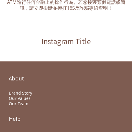
ATM進行任何金融上的操作行為。若您接獲類似電話或簡
豆款的一半，且需要種植在海拔1600公尺處於精確的時間採收，產
量稀少、味道獨特，不僅在巴拿馬杯測競賽中蟬聯多年冠軍，也在
訊，請立即掛斷並撥打165反詐騙專線查明！
精品咖啡協會（SCA）的評測中更拿到了94.1的高分，在許多咖啡老
饕的眼裡，藝妓咖啡仍是咖啡中的瑰寶，2019年的藝妓咖啡以每磅
1029美金，保持最貴咖啡的寶座。 （圖片來源：La Esmeralda）
翡翠莊園的等級之分 翡翠莊園在藝妓咖啡走紅後，透過不斷的改良
下，陸陸續續獲得了18座獎盃，奠定了它在藝妓咖啡中至上的地
Instagram Title
位，莊園會在每年的巴拿馬杯測賽後舉辦生豆全球拍賣會，讓這些
用心栽種管理的咖啡豆能得到合理的報酬，等級分為紅標（競
標）、綠標（珍藏），藍標（精選），紅標為其中之最，紅標藝妓
僅能在拍賣會中獲得，且在杯測成績中達到90分的高分的最高品質
藝妓豆，所以當你在購買藝妓咖啡豆時，也可以細細的研究其等級
及價格是否符合唷！ （圖片來源：upslah） 藝妓咖啡是巴拿馬限
定？ 直至現在，栽種藝妓咖啡的國家很多，不同地理環境所栽種出
的風味各有不同，但一定會有柑橘及花香的風味，最為知名且昂貴
About
的就是巴拿馬藝妓，瓜地馬拉藝妓及哥斯大黎加藝妓，品質相當，
但價格相對便宜，近年亞洲地區也有許多地方栽種，如柬埔寨、泰
國…等，但口味上與巴拿馬的比較不同，2017年，台灣也有培育成
Brand Story
功的藝妓咖啡豆，你也可以嘗試看看。 （圖片來源：upslah） 藝妓
Our Values
咖啡品質穩定、價格不斐，撇除這些認知，你有對藝妓咖啡更瞭解
Our Team
了嗎？其實口味這種東西是很主觀的，不符合你的口味，再貴都沒
有價值，喜歡咖啡的你，不妨找機會也嘗試看看的，親自挖掘藝妓
Help
咖啡的面目！ ✏【延伸閱讀，這些文章你也會有興趣】 1. 品啜咖啡
口感一點也不難!1分鐘快速了解咖啡水洗、日曬法 2. 手沖咖啡入
門！輕鬆就能挑選適合你的濾杯(上) 3. 手沖咖啡入門！輕鬆就能挑