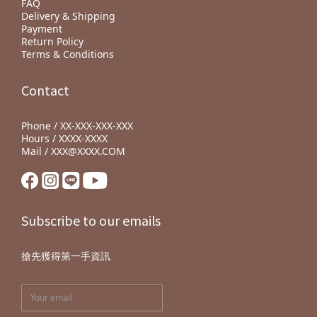
FAQ
選適合你的濾杯(下) 4. 沒喝完的啤酒別丟掉!他還有這些功用 5. 設
Delivery & Shipping
計師的佈置加分小撇步！６款常見的室內植物推薦
Payment
Return Policy
Terms & Conditions
Contact
Phone / XX-XXX-XXX-XXX
Hours / XXXX-XXXX
Mail / XXX@XXXX.COM
Subscribe to our emails
搶先獲得第一手資訊