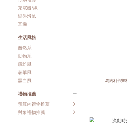
充電器/線
鍵盤滑鼠
耳機
生活風格
自然系
動物系
繽紛風
奢華風
黑白風
馬約利卡鄉
禮物推薦
預算內禮物推薦
對象禮物推薦