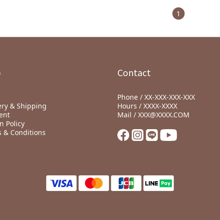
1
p
Contact
Phone / XX-XXX-XXX-XXX
ery & Shipping
Hours / XXXX-XXXX
ent
Mail / XXX@XXXX.COM
n Policy
 & Conditions