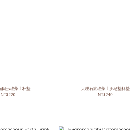
光圓形珪藻土杯墊
大理石紋珪藻土肥皂墊杯墊
NT$220
NT$240