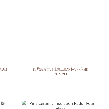
入組)
奼紫藍鈴方形珪藻土吸水杯墊(2入組)
NT$299