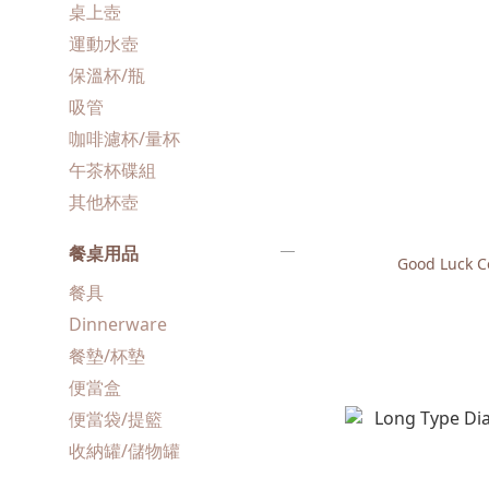
桌上壺
運動水壺
保溫杯/瓶
吸管
咖啡濾杯/量杯
午茶杯碟組
其他杯壺
餐桌用品
Good Luck C
餐具
Dinnerware
餐墊/杯墊
便當盒
便當袋/提籃
收納罐/儲物罐