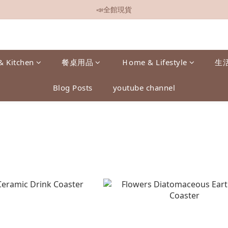
📣全館現貨
📣全館現貨
📣全館499免運
📣加入會員即贈$50元購物金
& Kitchen
餐桌用品
Ｈome & Lifestyle
生
📣全館現貨
Blog Posts
youtube channel