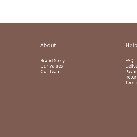
About
Hel
Brand Story
FAQ
Our Values
Deliv
Our Team
Paym
Retur
Terms