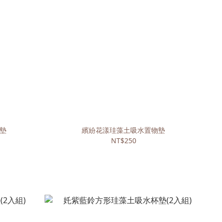
墊
繽紛花漾珪藻土吸水置物墊
NT$250