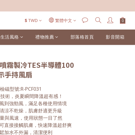
$
TWD
繁體中文
生活風格
禮物推薦
部落格首頁
影音開箱
30 噴霧製冷TES半導體100
示手持風扇
，檢磁型號:R-PCF031
製冷技術，炎夏瞬間降溫超有感！
風到強勁風，滿足各種使用情境
清涼不乾燥，肌膚舒適更升級
示電量與風速，使用狀態一目了然
可直接接觸肌膚，快速降溫超舒爽
鬆加水不外漏，清潔便利