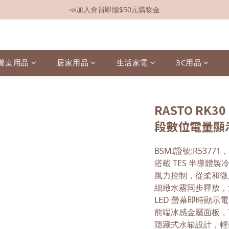
📣加入會員即贈$50元購物金
📣全館現貨
📣全館現貨
餐桌用品
居家用品
生活家電
3C用品
RASTO RK
段數位電量顯
BSMI證號:R53771
搭載 TES 半導體
風力控制，從柔和微
細緻水霧同步釋放，
LED 螢幕即時顯
前端冰感金屬面板，
隱藏式水箱設計，輕