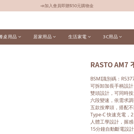
📣加入會員即贈$50元購物金
📣全館現貨
📣全館現貨
餐桌用品
居家用品
生活家電
3C用品
RASTO A
BSMI識別碼：R5377
可拆卸加長手柄設計
雙頭設計，可同時按
六段變速，依需求調
五款按摩頭，搭配不
Type-C 快速充電
人體工學設計，握感
15分鐘自動斷電設