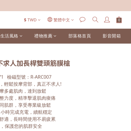
$
TWD
繁體中文
生活風格
禮物推薦
部落格首頁
影音開箱
M7 不求人加長桿雙頭筋膜槍
1   檢磁型號：R-ARC007
，輕鬆按摩背部，真正不求人!
摩多處肌肉，達到放鬆
整力度，精準擊退肌肉痠痛
同肌群，享受專業級放鬆
，2 小時完成充電，續航穩定
舒適，長時間使用不易疲累
計，保護您的肌群安全