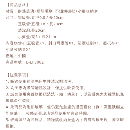
【商品規格】
材質：耐熱玻璃+尼龍毛刷+不鏽鋼握把+小麥收納盒
尺寸：彎吸管:直徑0.8 / 長20cm
直吸管:直徑0.8 / 長20cm
清潔刷:長20cm
小麥盒:寬3 / 長21cm
內容物:斜口直吸管X1、斜口彎吸管X1、清潔粗刷X1、擦拭布X1、
小麥收納盒X1
產地：中國
商品型號：L-LFS002
【注意事項】
1. 吸管使用前請先用中性清潔劑清洗。
2. 刷子專為吸管清洗設計，僅提供吸管使用。
3. 請勿使用尖銳物擦拭清洗（如：鋼刷），以及避免大力撞擊以免
玻璃產生裂痕。
4. 此商品為耐熱玻璃，但仍避免急遽的溫度變化（例：高溫狀態立
即冷凍），較能延長玻璃製品使用的壽命時間。
5. 玻璃製品為易碎品，請謹慎收納於盒內；若有裂痕出現，應立即
更換。