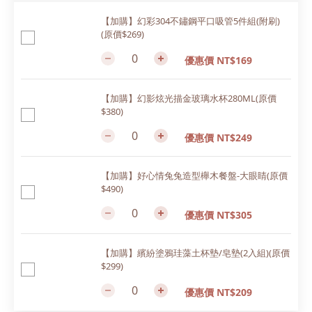
【加購】幻彩304不鏽鋼平口吸管5件組(附刷)
(原價$269)
優惠價 NT$169
【加購】幻影炫光描金玻璃水杯280ML(原價
$380)
優惠價 NT$249
【加購】好心情兔兔造型櫸木餐盤-大眼睛(原價
$490)
優惠價 NT$305
【加購】繽紛塗鴉珪藻土杯墊/皂墊(2入組)(原價
$299)
優惠價 NT$209