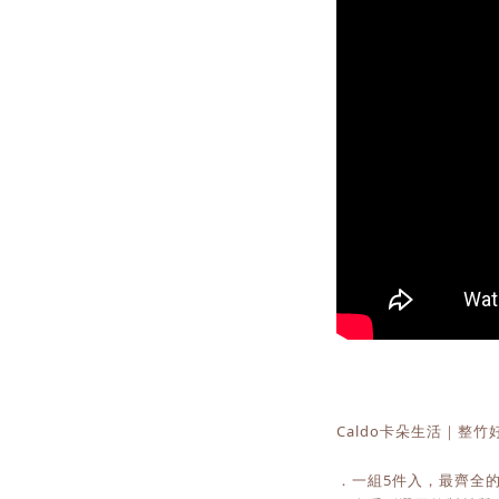
Caldo卡朵生活｜整
．一組5件入，最齊全