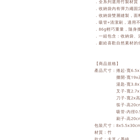
．全系列選用竹製材質
．收納袋內有彈力繩固
．收納袋雙層縫製，面
．吸管+清潔刷，適用
．86g輕巧重量，隨身
．一組包含：收納袋、
．獻給喜歡自然素材的
【商品規格】
產品尺寸：捲起-寬6.5x高
攤開-寬19x高22
湯匙-寬3.8x高
叉子-寬2.7x高
刀子-寬2x高19
筷子-高20c
吸管-內徑0.5x
刷子-高20c
包裝尺寸：8x5.5x30c
材質：竹
款式：卡其／墨綠