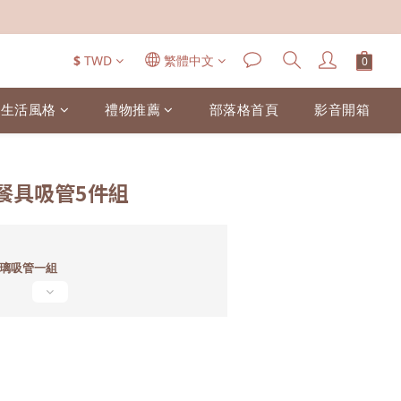
$
TWD
繁體中文
生活風格
禮物推薦
部落格首頁
影音開箱
餐具吸管5件組
玻璃吸管一組