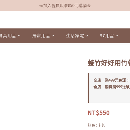
📣加入會員即贈$50元購物金
📣全館現貨
📣全館現貨
餐桌用品
居家用品
生活家電
3C用品
整竹好好用竹
全店，滿499元免運！
全店，消費滿999送
NT$550
顏色
: 卡其