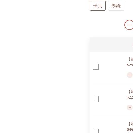
卡其
墨綠
【
$29
【
$22
【
$49