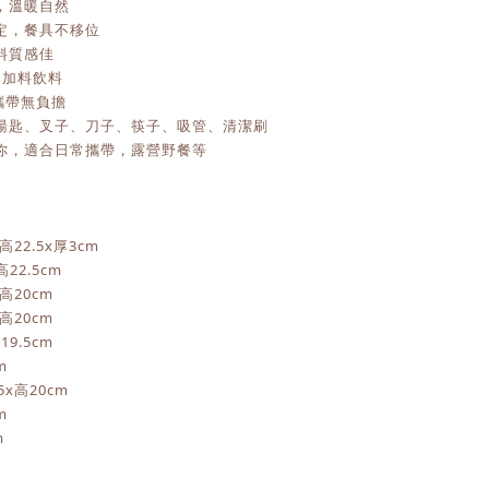
，溫暖自然
定，餐具不移位
料質感佳
不加料飲料
攜帶無負擔
湯匙、叉子、刀子、筷子、吸管、清潔刷
你，適合日常攜帶，露營野餐等
22.5x厚3cm
.5cm
20cm
20cm
.5cm
m
高20cm
m
m