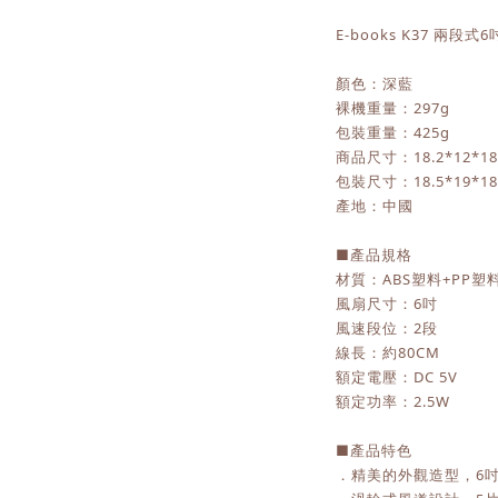
E-books K37 兩段式
顏色：深藍
裸機重量：297g
包裝重量：425g
商品尺寸：18.2*12*18
包裝尺寸：18.5*19*18
產地：中國
■產品規格
材質：ABS塑料+PP塑
風扇尺寸：6吋
風速段位：2段
線長：約80CM
額定電壓：DC 5V
額定功率：2.5W
■產品特色
．精美的外觀造型，6