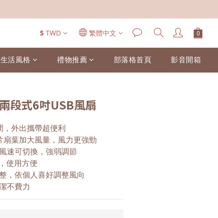
$
TWD
繁體中文
生活風格
禮物推薦
部落格首頁
影音開箱
37 兩段式6吋USB風扇
間，外出攜帶超便利
片扇葉加大風量，風力更強勁
風速可切換，強弱調節
用，使用方便
整，依個人喜好調整風向
潔不費力