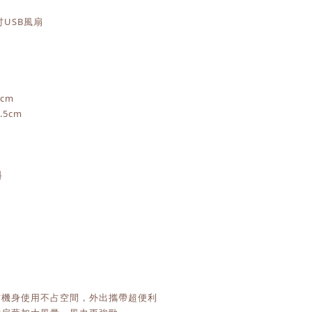
6吋USB風扇
cm
.5cm
料
吋機身使用不占空間，外出攜帶超便利