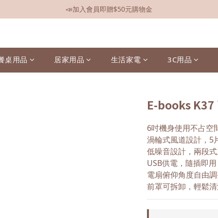
📣加入會員即贈$50元購物金
📣全館現貨
📣全館現貨
餐桌用品
居家用品
生活家電
3C用品
E-books K
6吋機身使用不占空
渦輪式風道設計，5
低噪音設計，兩段式
USB供電，隨插即
電扇俯仰角度自由調
前罩可拆卸，輕鬆清