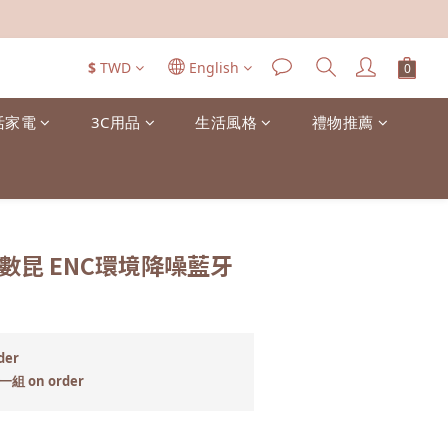
$
TWD
English
活家電
3C用品
生活風格
禮物推薦
十數昆 ENC環境降噪藍牙
der
 on order