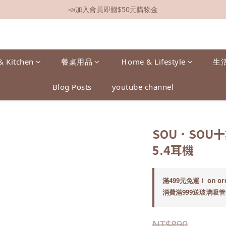
📣加入會員即贈$50元購物金
📣全館現貨
📣全館現貨
& Kitchen
餐桌用品
Ｈome & Lifestyle
生
Blog Posts
youtube channel
SOU．SOU
5.4耳機
滿499元免運！ on or
消費滿999送玻璃吸管一組
NT$890