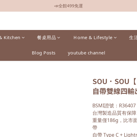
📣全館499免運
📣全館現貨
📣加入會員即贈$50元購物金
📣全館現貨
& Kitchen
餐桌用品
Ｈome & Lifestyle
生
Blog Posts
youtube channel
SOU．SOU【
自帶雙線四輸
BSMI證號：R3640
台灣製造品質有保障
重量僅186g，比
帶
自帶 Type C + Lig