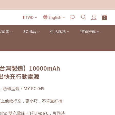
$
TWD
English
活家電
3C用品
生活風格
禮物推薦
台灣製造】10000mAh
出快充行動電源
7，檢磁型號：MY-PC-049
市面上他款行充，更小巧，不笨重好攜
htning 雙充電線 + 1孔Type C，可同時