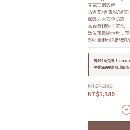
充電三個設備
防過充/過電壓/過電
保護六大安全防護
高容量鋰離子電池，
數位電量顯示燈，電
30秒自動偵測關機
滿499元免運！ on or
消費滿999送玻璃吸管一組
NT$1,380
NT$1,380