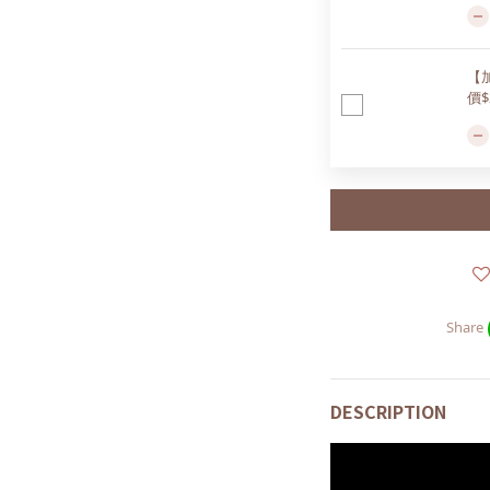
【
價$
Share
DESCRIPTION