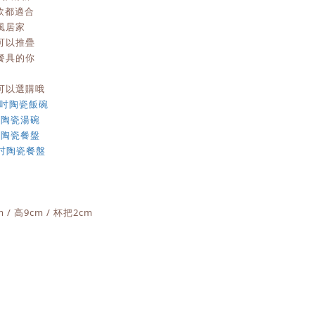
飲都適合
風居家
可以推疊
餐具的你
可以選購哦
5吋陶瓷飯碗
吋陶瓷湯碗
吋陶瓷餐盤
吋陶瓷餐盤
/ 高9cm / 杯把2cm