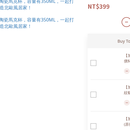
NT$399
Buy T
【
價$
【
紋貓
【
(原