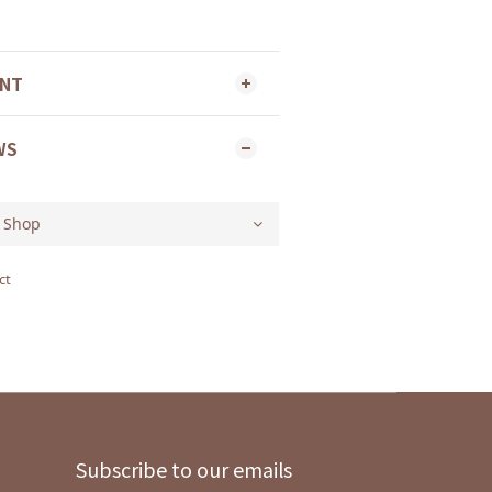
ENT
WS
ct
Subscribe to our emails