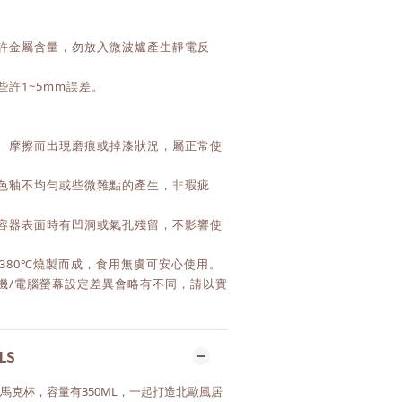
些許金屬含量，勿放入微波爐產生靜電反
些許1~5mm誤差。
用、摩擦而出現磨痕或掉漆狀況，屬正常使
有色釉不均勻或些微雜點的產生，非瑕疵
，容器表面時有凹洞或氣孔殘留，不影響使
0-1380℃燒製而成，食用無虞可安心使用。
手機/電腦螢幕設定差異會略有不同，請以實
LS