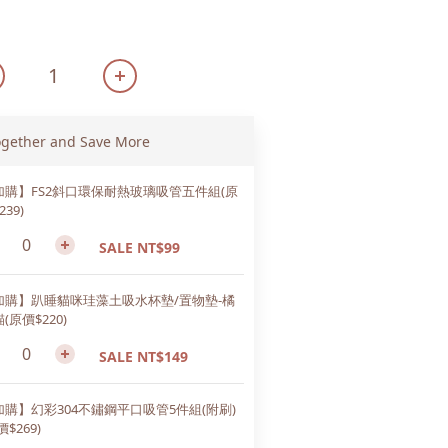
ogether and Save More
加購】FS2斜口環保耐熱玻璃吸管五件組(原
239)
SALE NT$99
加購】趴睡貓咪珪藻土吸水杯墊/置物墊-橘
(原價$220)
SALE NT$149
加購】幻彩304不鏽鋼平口吸管5件組(附刷)
價$269)