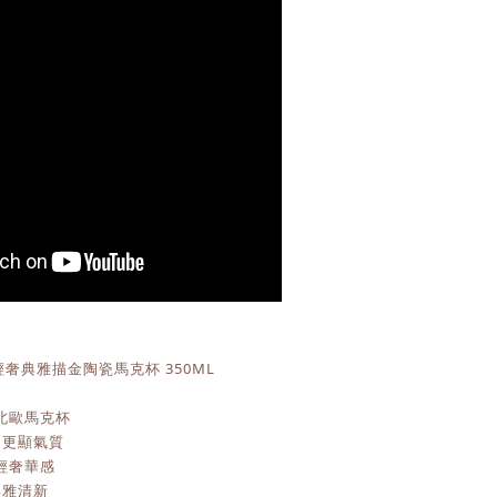
輕奢典雅描金陶瓷馬克杯 350ML
北歐馬克杯
，更顯氣質
輕奢華感
典雅清新