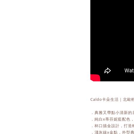
Caldo卡朵生活｜北歐
．典雅又帶點小清新的
．純白x蒂芬妮藍配色
．杯口描金設計，打造
．淺灰線x金點，外型