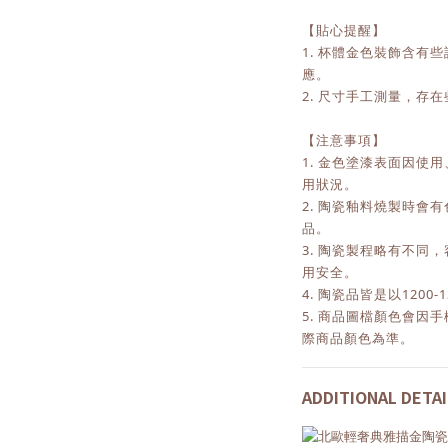
【貼心提醒】
1. 杯體金色裝飾含有
應。
2. 尺寸手工測量，存在
【注意事項】
1. 金色塗漆表面因使
用狀況。
2. 陶瓷釉料燒製時會
品。
3. 陶瓷製程略有不同
用安全。
4. 陶瓷品皆是以120
5. 商品圖檔顏色會因
際商品顏色為準。
ADDITIONAL DETAI