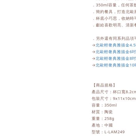
．350ml容量，任何茶
．簡約餐具，打造北歐
．杯底小巧思，收納時
．獻給喜歡明亮、清新
．另外還有同系列品項
→
北歐輕奢典雅描金4.
→
北歐輕奢典雅描金6
→
北歐輕奢典雅描金8
→
北歐輕奢典雅描金10
【商品規格】
產品尺寸：杯口寬8.2cm 
包裝尺寸：9x11x10cm
容量：350ml
材質：陶瓷
重量：258g
產地：中國
型號：L-LAM249