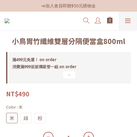
📣加入會員即贈$50元購物金
📣全館現貨
📣全館現貨
小鳥胃竹纖維雙層分隔便當盒800ml
滿499元免運！ on order
消費滿999送玻璃吸管一組 on order
NT$490
Color
: 米
米
綠
粉