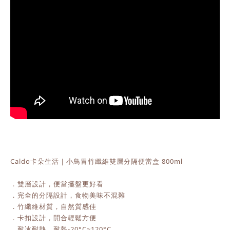
Caldo卡朵生活｜小鳥胃竹纖維雙層分隔便當盒 800ml
．雙層設計，便當擺盤更好看
．完全的分隔設計，食物美味不混雜
．竹纖維材質，自然質感佳
．卡扣設計，開合輕鬆方便
．耐冰耐熱，耐熱-20°C~120°C