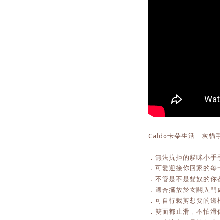
Caldo卡朵生活｜灰貓手
．無法抗拒的貓咪小手
．可愛迎接你回家的每
．不管是不是貓奴的你
．適合擺放於玄關入門
．可自行裁剪想要的邊
．雙面都止滑，不怕滑