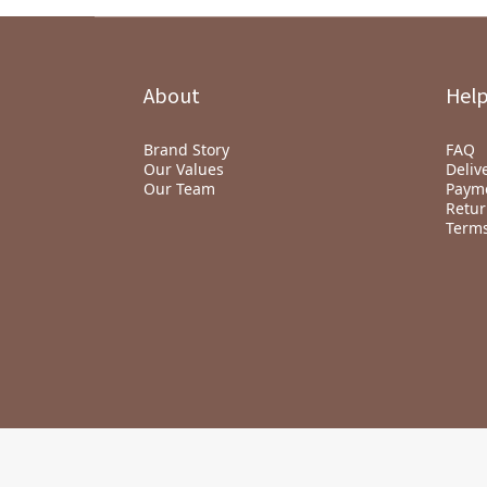
About
Hel
Brand Story
FAQ
Our Values
Deliv
Our Team
Paym
Retur
Terms