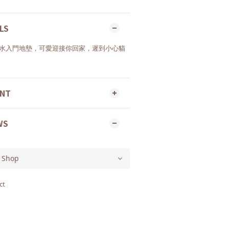
LS
ENT
WS
ct