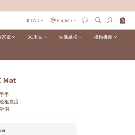
$
TWD
English
活家電
3C用品
生活風格
禮物推薦
C Mat
手手
邊框寬度
滑倒
der