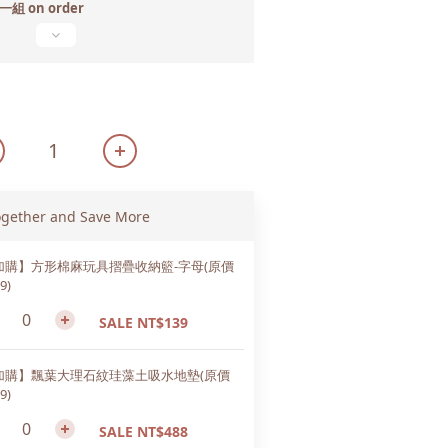
 on order
ogether and Save More
加購】方形棉麻玩具摺疊收納籃-字母(原價
9)
SALE NT$139
加購】飄葉大理石紋珪藻土吸水地墊(原價
9)
SALE NT$488