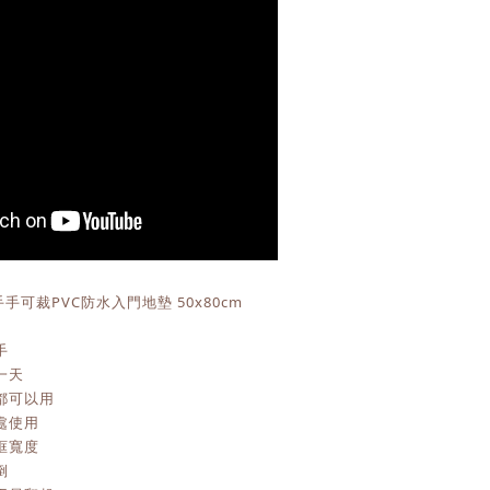
手可裁PVC防水入門地墊 50x80cm
手
一天
都可以用
處使用
框寬度
倒