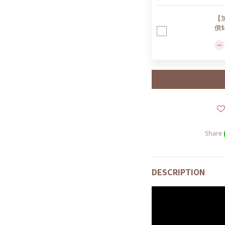
【
價$
Share
DESCRIPTION