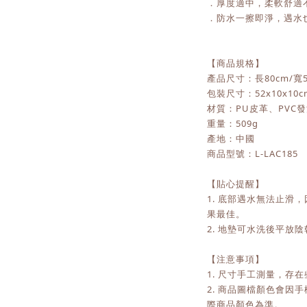
．厚度適中，柔軟舒適
．防水一擦即淨，遇水
【商品規格】
產品尺寸：長80cm/寬50
包裝尺寸：52x10x10c
材質：PU皮革、PVC
重量：509g
產地：中國
商品型號：L-LAC185
【貼心提醒】
1. 底部遇水無法止滑
果最佳。
2. 地墊可水洗後平放
【注意事項】
1. 尺寸手工測量，存在
2. 商品圖檔顏色會因
際商品顏色為準。