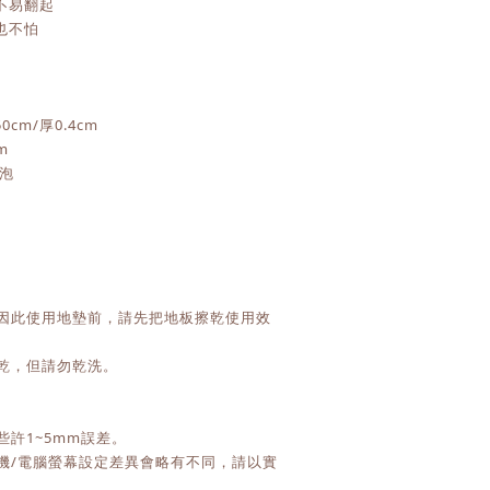
不易翻起
也不怕
cm/厚0.4cm
m
發泡
，因此使用地墊前，請先把地板擦乾使用效
陰乾，但請勿乾洗。
些許1~5mm誤差。
手機/電腦螢幕設定差異會略有不同，請以實