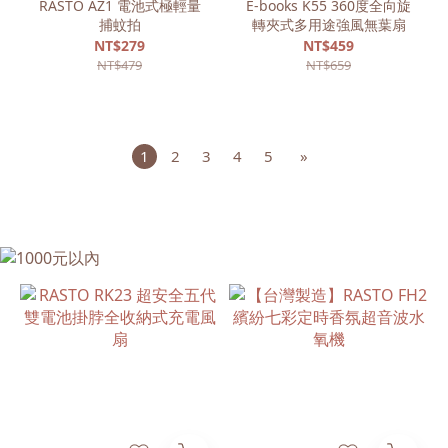
RASTO AZ1 電池式極輕量
E-books K55 360度全向旋
捕蚊拍
轉夾式多用途強風無葉扇
NT$279
NT$459
NT$479
NT$659
1
2
3
4
5
»