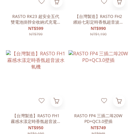
RASTO RK23 超安全五代
【台灣製造】RASTO FH2
雙電池掛脖全收納式充電風
繽紛七彩定時香氛超音波水
扇
氧機
NT$599
NT$990
NT$799
NT$1,190
【台灣製造】RASTO FH1
RASTO FP4 三插二埠20W
霧感水漾定時香氛超音波水
PD+QC3.0壁插
氧機
NT$950
NT$749
NT$1,150
NT$949