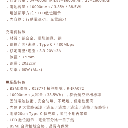
．額定容量：5V⎓6000mAh,9V⎓3600mAh,12V⎓2600mAh
．電池容量：10000mAh / 3.85V / 38.5Wh
．燈號顯示方式：LED數位顯示
．內容物：行動電源x1、充電線x1
充電傳輸線
．材質：鋁合金、尼龍編織、銅
．傳輸介面/速率：Type C / 480Mbps
．額定電壓/電流：3.3-20V⎓3A
．線徑：3.5mm
．線長：20±2cm
．功率：60W (Max)
■產品特色
．BSMI證號：R53771 檢詞型號：R-IPA072
．10000mAh 大容量（38.5Wh），符合航空登機標準
．固態電池技術，安全防爆、不燃燒，穩定性更高
．內建 9 大電路保護（過充／過放／過流／過熱／短路等）
．附贈20cm Type-C 快充線，出門不用再帶線
．LED 數位顯示，電量百分比一目了然
．BSMI 台灣檢驗合格，品質有保障