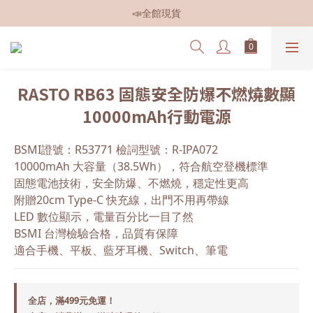
📣全館現貨
📣全館499免運
📣加入會員即贈$50元購物金
📣全館現貨
RASTO RB63 固態安全防爆不燃燒數顯
10000mAh行動電源
BSMI證號：R53771 檢詞型號：R-IPA072
10000mAh 大容量（38.5Wh），符合航空登機標準
固態電池技術，安全防爆、不燃燒，穩定性更高
附贈20cm Type-C 快充線，出門不用再帶線
LED 數位顯示，電量百分比一目了然
BSMI 台灣檢驗合格，品質有保障
適合手機、平板、藍牙耳機、Switch、筆電
全店，滿499元免運！