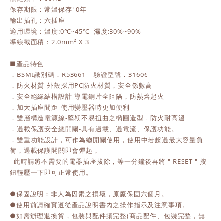
保存期限：常溫保存10年
輸出插孔：六插座
適用環境：溫度:0℃~45℃ 濕度:30%~90%
導線截面積：2.0mm² X 3
■產品特色
．BSMI識別碼：R53661 驗證型號：31606
．防火材質-外殼採用PC防火材質，安全係數高
．安全絕緣結構設計-導電銅片全阻隔，防熱熔起火
．加大插座間距-使用變壓器時更加便利
．雙層構造電源線-堅韌不易扭曲之橢圓造型，防火耐高溫
．過載保護安全總開關-具有過載、過電流、保護功能。
．雙重功能設計，可作為總開關使用，使用中若超過最大容量負
荷，過載保護開關即會彈起，
此時請將不需要的電器插座拔除，等一分鐘後再將＂RESET＂按
鈕輕壓一下即可正常使用。
●保固說明：非人為因素之損壞，原廠保固六個月。
●使用前請確實遵從產品說明書內之操作指示及注意事項。
●如需辦理退換貨，包裝與配件須完整(商品配件、包裝完整，無