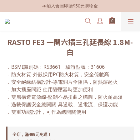
📣加入會員即贈$50元購物金
📣全館現貨
📣全館現貨
RASTO FE3 一開六插三孔延長線 1.8M-
白
．BSMI識別碼：R53661    驗證型號：31606
．防火材質-外殼採用PC防火材質，安全係數高
．安全絕緣結構設計-導電銅片全阻隔，防熱熔起火
．加大插座間距-使用變壓器時更加便利
．雙層構造電源線-堅韌不易扭曲之橢圓，防火耐高溫
．過載保護安全總開關-具過載、過電流、保護功能
．雙重功能設計，可作為總開關使用
全店，滿499元免運！