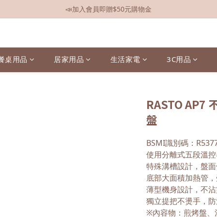
📣加入會員即贈$50元購物金
📣全館現貨
📣全館現貨
餐桌用品
居家用品
生活家電
3C用品
RASTO AP
盤
BSMI識別碼：R5377
使用分離式五段溫控
特殊溝槽設計，盤面
底部大面積加熱管，
薄型機身設計，不沾
獨立提把不燙手，防
※內容物：煎烤盤、