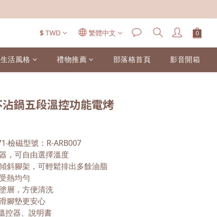
$
TWD
繁體中文
生活風格
禮物推薦
部落格首頁
影音開箱
7 不沾鍋五段溫控功能電烤
1‧檢磁型號：R-ARB007
器，可自由選擇溫度
傾斜腳架，可輕鬆排出多餘油脂
受熱均勻
塗層，方便清洗
滑腳墊更安心
溫控器、說明書