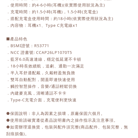
．使用時間：約4-6小時(耳機)(依實際使用狀況為主)
．充電時間：約1.5小時(耳機)，1.5小時(充電盒)
．搭配充電盒使用時間：約18小時(依實際使用狀況為主)
．內容物：耳機x1、Type C充電線x1
■產品特色
．BSMI證號：R53771
．NCC 證書號: CCAP26LP1070T5
．藍牙6.0高速連線，穩定低延遲不卡頓
．18小時長效續航，追劇、通勤一次滿足
．半入耳舒適配戴，久戴輕盈無負擔
．雙耳自動配對，開蓋即連快速使用
．觸控智慧操作，音樂/通話輕鬆切換
．內建麥克風，清晰通話不卡卡
．Type-C充電介面，充電便利更快速
●保固說明：非人為因素之損壞，原廠保固六個月。
●使用前請確實遵從產品說明書內之操作指示及注意事項。
●如需辦理退換貨，包裝與配件須完整(商品配件、包裝完整，無
刮痕損傷)。