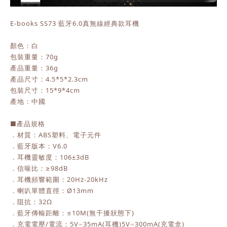
E-books SS73 藍牙6.0真無線經典款耳機
顏色：白
包裝重量：70g
產品重量：36g
產品尺寸：4.5*5*2.3cm
包裝尺寸：15*9*4cm
產地：中國
■產品規格
．材質：ABS塑料、電子元件
．藍牙版本：V6.0
．耳機靈敏度：106±3dB
．信噪比：≥98dB
．耳機頻響範圍：20Hz-20kHz
．喇叭單體直徑：Ø13mm
．阻抗：32Ω
．藍牙傳輸距離：≤10M(無干擾狀態下)
．充電電壓/電流：5V⎓35mA(耳機)5V⎓300mA(充電盒)